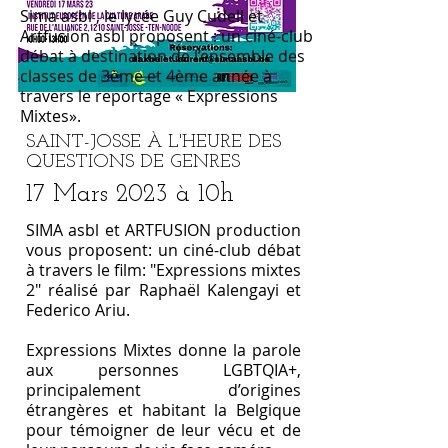
Sima asbl , le lycée Guy Cudell et
Artfusion asbl proposent : un ciné-club
débat à destination de l’ensemble des
classes de 3ème et 4ème année à
travers le reportage « Expressions
Mixtes».
SAINT-JOSSE À L'HEURE DES
QUESTIONS DE
GENRES
17 Mars 2023 à 10h
SIMA asbl et ARTFUSION production
vous proposent: un ciné-club débat
à travers le film: "Expressions mixtes
2" réalisé par Raphaël Kalengayi et
Federico Ariu.
Expressions Mixtes donne la parole
aux personnes LGBTQIA+,
principalement d’origines
étrangères et habitant la Belgique
pour témoigner de leur vécu et de