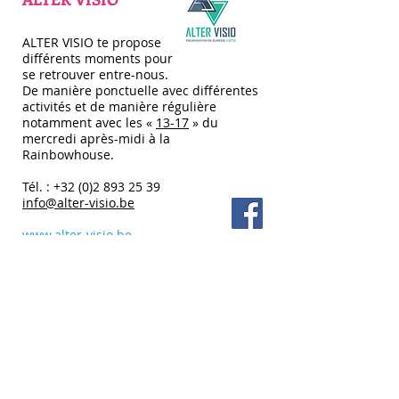
ALTER VISIO te propose
différents moments pour
se retrouver entre-nous.
De manière ponctuelle avec différentes
activités et de manière régulière
notamment avec les «
13-17
» du
mercredi après-midi à la
Rainbowhouse.
Tél. :
+32 (0)2 893 25 39
info@alter-visio.be
www.alter-visio.be
GRIS WALLONIE
Le GrIS Wallonie Bruxelles est
un groupe d’intervenant-e-s
bénévoles gays, lesbiennes et bisexuel-