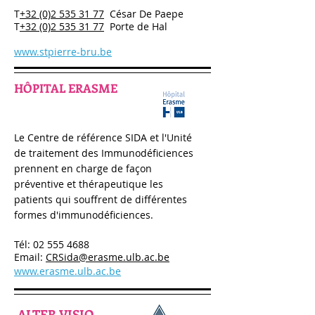
T
+32 (0)2 535 31 77
César De Paepe
T
+32 (0)2 535 31 77
Porte de Hal
www.stpierre-bru.be
HÔPITAL ERASME
Le Centre de référence SIDA et l'Unité
de traitement des Immunodéficiences
prennent en charge de façon
préventive et thérapeutique les
patients qui souffrent de différentes
formes d'immunodéficiences.
Tél:
02 555 4688
Email:
CRSida@erasme.ulb.ac.be
www.erasme.ulb.ac.be
ALTER VISIO