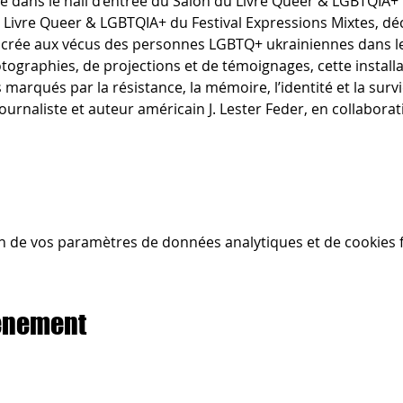
ée dans le hall d’entrée du Salon du Livre Queer & LGBTQIA+
 Livre Queer & LGBTQIA+ du Festival Expressions Mixtes, dé
acrée aux vécus des personnes LGBTQ+ ukrainiennes dans le
otographies, de projections et de témoignages, cette instal
marqués par la résistance, la mémoire, l’identité et la survi
journaliste et auteur américain J. Lester Feder, en collaborati
n de vos paramètres de données analytiques et de cookies f
vénement