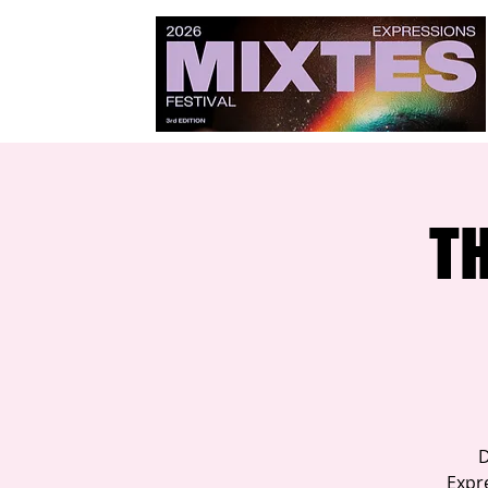
TH
D
Expr