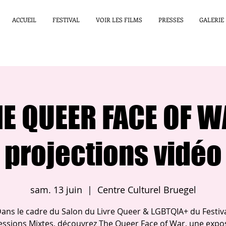
ACCUEIL
FESTIVAL
VOIR LES FILMS
PRESSES
GALERIE
E QUEER FACE OF 
projections vidéo
sam. 13 juin
  |  
Centre Culturel Bruegel
ans le cadre du Salon du Livre Queer & LGBTQIA+ du Festiv
essions Mixtes, découvrez The Queer Face of War, une expos