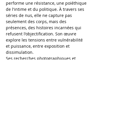
performe une résistance, une poïéthique 
de l'intime et du politique. À travers ses 
séries de nus, elle ne capture pas 
seulement des corps, mais des 
présences, des histoires incarnées qui 
refusent l'objectification. Son œuvre 
explore les tensions entre vulnérabilité 
et puissance, entre exposition et 
dissimulation.
Ses recherches photographiques et 
philosophiques s'inscrivent dans une 
démarche résolument body positive et 
inclusive, où l'image du corps ne…
Afficher plus
Partager cet événement