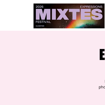
E
pho